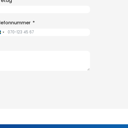
retag
lefonnummer
Sweden
+46