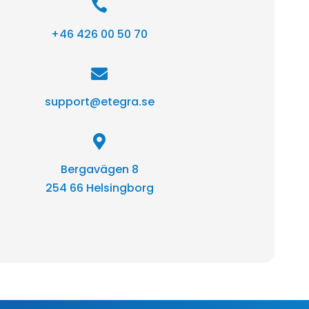

+46 426 00 50 70

support@etegra.se

Bergavägen 8
254 66 Helsingborg