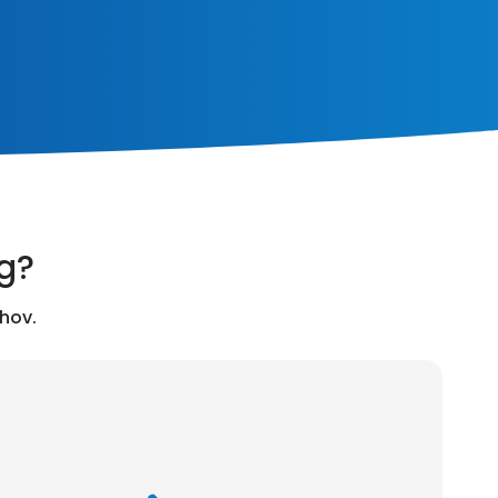
ng?
hov.