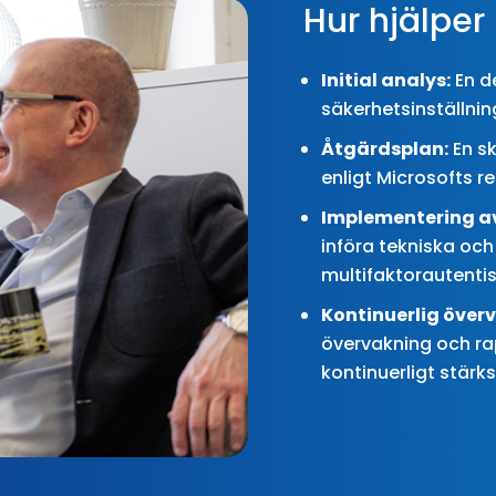
Hur hjälper 
Initial analys:
En d
säkerhetsinställni
Åtgärdsplan:
En sk
enligt Microsofts 
Implementering a
införa tekniska och
multifaktorautenti
Kontinuerlig över
övervakning och rap
kontinuerligt stärks