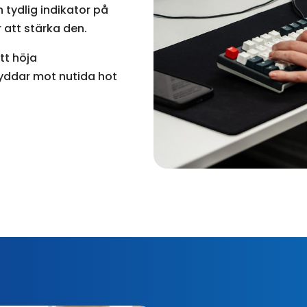
 tydlig indikator på
att stärka den.
att höja
kyddar mot nutida hot