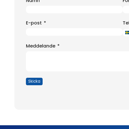
Namn
Fö
E-post
Te
Meddelande
Skicka