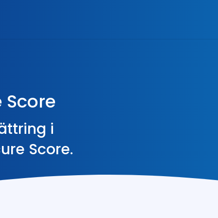
e Score
ttring i
ure Score.