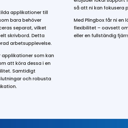
erbjuder lokal support f
så att ni kan fokusera 
lda applikationer till
e som bara behöver
Med Plingbox får ni en
ceras separat, vilket
flexibilitet – oavsett o
elt skrivbord. Detta
eller en fullständig fjär
rad arbetsupplevelse.
er applikationer som kan
m att köra dessa i en
litet. Samtidigt
lutningar och robusta
kation.