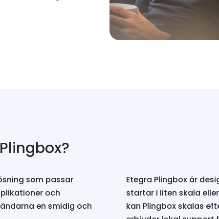
 Plingbox?
 lösning som passar
Etegra Plingbox är des
plikationer och
startar i liten skala el
nvändarna en smidig och
kan Plingbox skalas ef