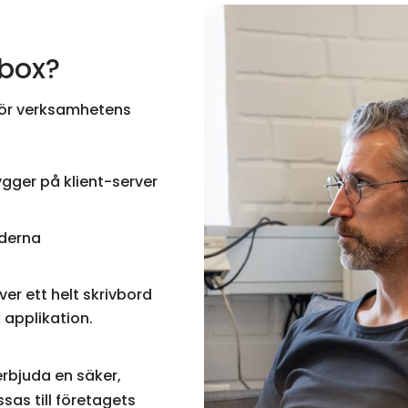
gbox?
 för verksamhetens
gger på klient-server
derna
er ett helt skrivbord
 applikation.
rbjuda en säker,
as till företagets