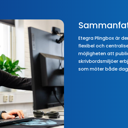
Sammanfat
Etegra Plingbox är de
flexibel och centrali
möjligheten att publi
skrivbordsmiljöer erb
som möter både dag