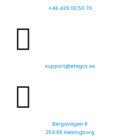
+46 426 00 50 70

support@etegra.se

Bergavägen 8
254 66 Helsingborg